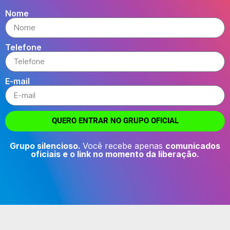
Nome
Telefone
E-mail
QUERO ENTRAR NO GRUPO OFICIAL
Grupo silencioso.
Você recebe apenas
comunicados
oficiais e o link no momento da liberação.