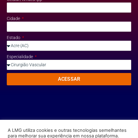
Cidade
Estado
Especialidade
ACESSAR
A LMG utiliza cookies e outras tecnologias semelhantes
para melhorar sua experiência em nossa plataforma.
Copyright 2026 © LMG. Todos os direitos reservados. Proibido gravar ou