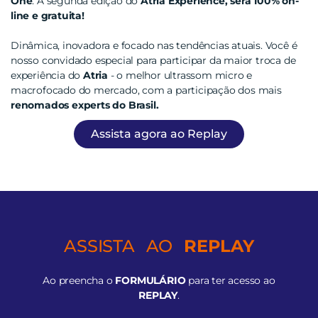
One
. A segunda edição do
Atria Experience, será 100% on-
line e gratuita!
Dinâmica, inovadora e focado nas tendências atuais. Você é
nosso convidado especial para participar da maior troca de
experiência do
Atria
- o melhor ultrassom micro e
macrofocado do mercado, com a participação dos mais
renomados experts do Brasil.
Assista agora ao Replay
ASSISTA AO
REPLAY
Ao preencha o
FORMULÁRIO
para ter acesso ao
REPLAY
.