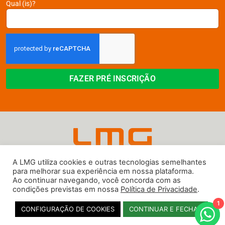
Qual (is)?
FAZER PRÉ INSCRIÇÃO
A LMG utiliza cookies e outras tecnologias semelhantes
para melhorar sua experiência em nossa plataforma.
Copyright 2026 © LMG. Todos os direitos reservados. Proibido gravar ou
Ao continuar navegando, você concorda com as
utilizar o material desde evento sem prévia autorização.
condições previstas em nossa
Política de Privacidade
.
1
CONFIGURAÇÃO DE COOKIES
CONTINUAR E FECHAR