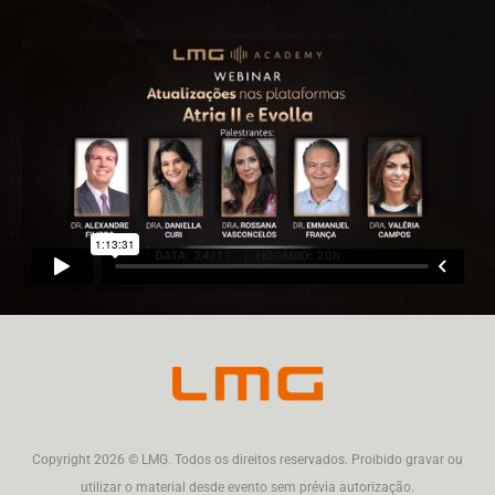
Copyright 2026 © LMG. Todos os direitos reservados. Proibido gravar ou
utilizar o material desde evento sem prévia autorização.