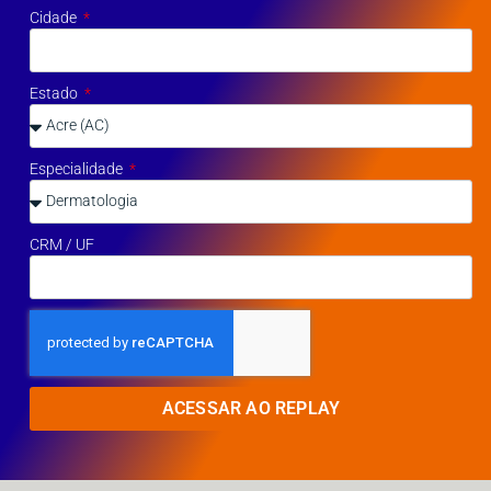
Cidade
Estado
Especialidade
CRM / UF
ACESSAR AO REPLAY