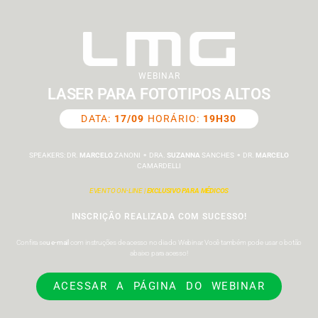
WEBINAR
LASER PARA FOTOTIPOS ALTOS
DATA:
17/09
HORÁRIO:
19H30
SPEAKERS: DR.
MARCELO
ZANONI ⚬ DRA.
SUZANNA
SANCHES ⚬ DR.
MARCELO
CAMARDELLI
EVENTO ON-LINE |
EXCLUSIVO PARA MÉDICOS
INSCRIÇÃO REALIZADA COM SUCESSO!
Confira se
u e-mail
com instruções de acesso no dia do Webinar. Você também pode usar o botão
abaixo para acesso!
ACESSAR A PÁGINA DO WEBINAR