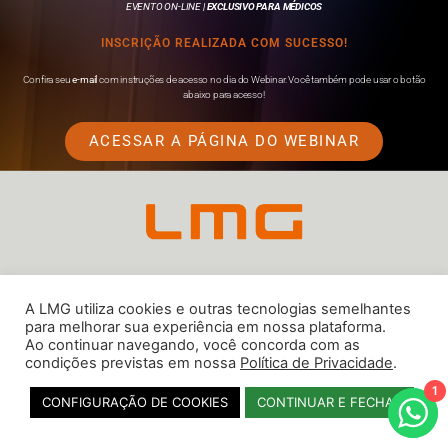
EVENTO ON-LINE |
EXCLUSIVO PARA MÉDICOS
INSCRIÇÃO REALIZADA COM SUCESSO!
Confira seu
e-mail
com instruções de acesso no dia do Webinar. Você também pode usar o botão
abaixo para acesso!
ACESSAR A PÁGINA DO WEBINAR
Copyright 2026 © LMG. Todos os direitos reservados. Proibido gravar ou
A LMG utiliza cookies e outras tecnologias semelhantes
utilizar o material desde evento sem prévia autorização.
para melhorar sua experiência em nossa plataforma.
Ao continuar navegando, você concorda com as
condições previstas em nossa
Política de Privacidade
.
1
CONFIGURAÇÃO DE COOKIES
CONTINUAR E FECHAR