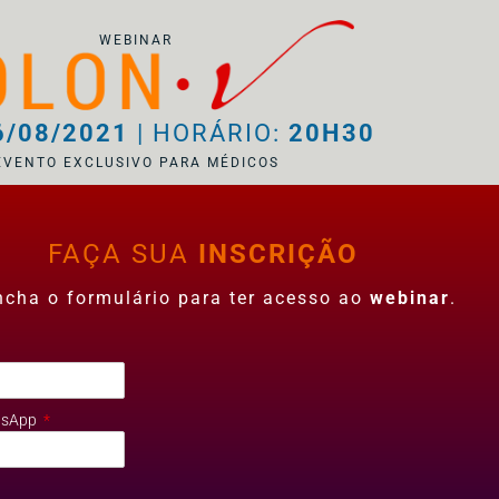
WEBINAR
/08/2021
| HORÁRIO:
20H30
EVENTO EXCLUSIVO PARA MÉDICOS
FAÇA SUA
INSCRIÇÃO
ncha o formulário para ter acesso ao
webinar
.
tsApp