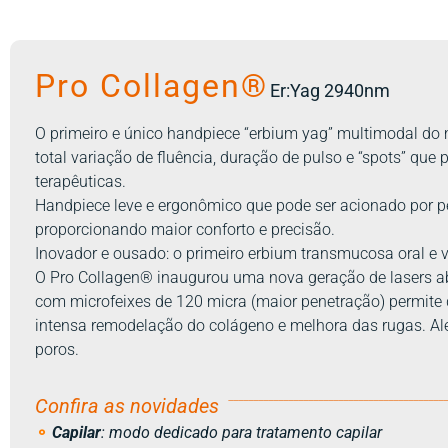
Pro Collagen®
Er:Yag 2940nm
O primeiro e único handpiece “erbium yag” multimodal do
total variação de fluência, duração de pulso e “spots” qu
terapêuticas.
Handpiece leve e ergonômico que pode ser acionado por p
proporcionando maior conforto e precisão.
Inovador e ousado: o primeiro erbium transmucosa oral e v
O Pro Collagen® inaugurou uma nova geração de lasers ab
com microfeixes de 120 micra (maior penetração) permite
intensa remodelação do colágeno e melhora das rugas. Alé
poros.
___________________________________________
Confira as novidades
⚬
Capilar
: modo dedicado para tratamento capilar