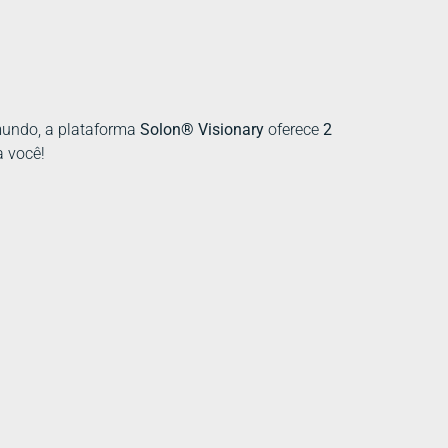
mundo, a plataforma
Solon
® Visionary
oferece
2
a você!