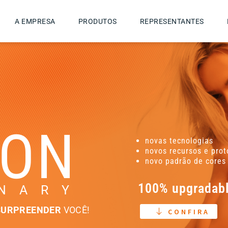
A EMPRESA
PRODUTOS
REPRESENTANTES
LON
novas tecnologias
novos recursos e prot
novo padrão de cores
100% upgradabl
 N A R Y
SURPREENDER
VOCÊ!
CONFIRA