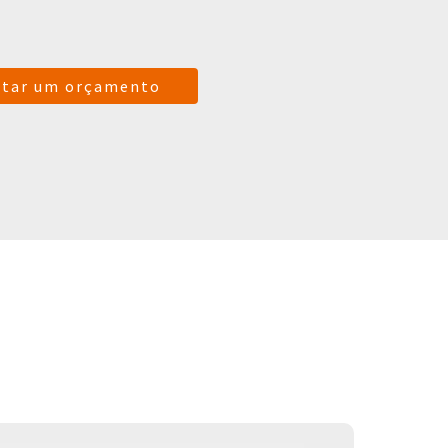
itar um orçamento
S