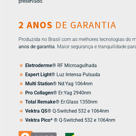
preservado.
2 ANOS
DE GARANTIA
Produzida no Brasil com as melhores tecnologias do 
anos de garantia
. Maior segurança e tranquilidade par
Eletroderme
® RF Microagulhada
Expert Light
® Luz Intensa Pulsada
Multi Station
® Nd:Yag 1064nm
Pro Collagen
® Er:Yag 2940nm
Total Remake
® Er:Glass 1350nm
Vektra QS
® Q-Switched 532 e 1064nm
Vektra Pico*
® Q-Switched 532 e 1064nm