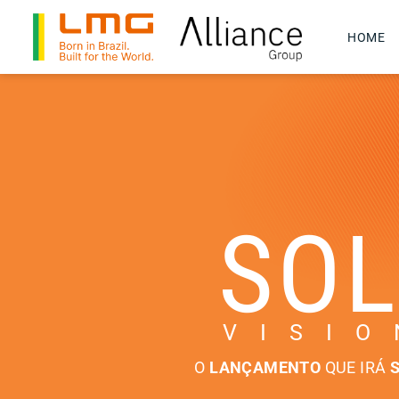
HOME
SO
V I S I O
O
LANÇAMENTO
QUE IRÁ