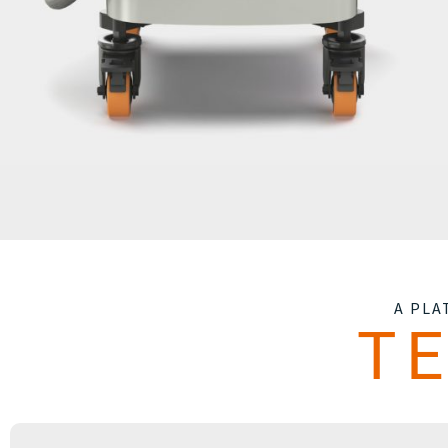
A PL
T