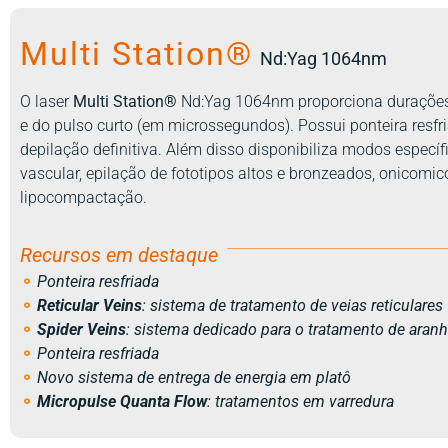
Multi Station®
Nd:Yag 1064nm
O laser
Multi Station®
Nd:Yag 1064nm proporciona durações 
e do pulso curto (em microssegundos). Possui ponteira resfr
depilação definitiva. Além disso disponibiliza modos espec
vascular, epilação de fototipos altos e bronzeados, onicomi
lipocompactação.
____________________________________________
Recursos em destaque
⚬
Ponteira resfriada
⚬
Reticular Veins
: sistema de tratamento de veias reticulares
⚬
Spider Veins
: sistema dedicado para o tratamento de aran
⚬
Ponteira resfriada
⚬
Novo sistema de entrega de energia em platô
⚬
Micropulse Quanta Flow
: tratamentos em varredura