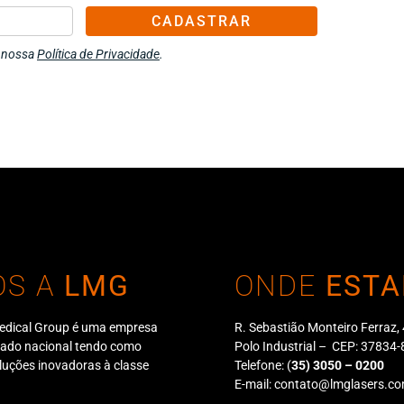
CADASTRAR
m nossa
Política de Privacidade
.
OS A
LMG
ONDE
ESTA
edical Group é uma empresa
R. Sebastião Monteiro Ferraz,
cado nacional tendo como
Polo Industrial – CEP: 3783
oluções inovadoras à classe
Telefone:
(
35) 3050 – 0200
E-mail:
contato@lmglasers.co