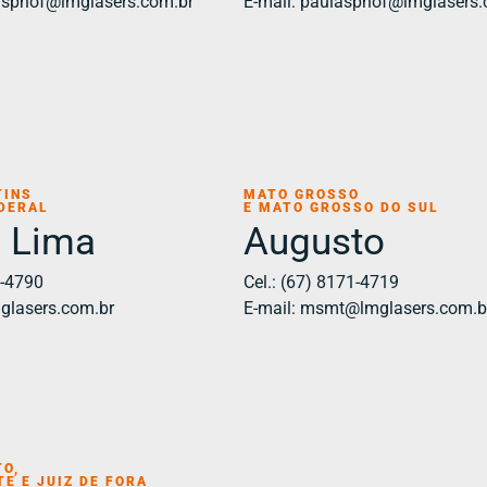
iasphof@lmglasers.com.br
E-mail: paulasphof@lmglasers.
TINS
MATO GROSSO
EDERAL
E MATO GROSSO DO SUL
a Lima
Augusto
8-4790
Cel.: (67) 8171-4719
mglasers.com.br
E-mail: msmt@lmglasers.com.b
TO,
E E JUIZ DE FORA