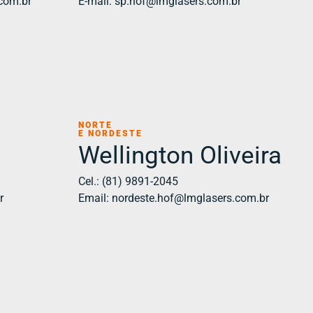
com.br
E-mail: sp.hof@lmglasers.com.br
NORTE
E NORDESTE
Wellington Oliveira
Cel.: (81) 9891-2045
r
Email: nordeste.hof@lmglasers.com.br