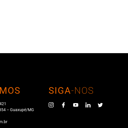
MOS
SIGA
-NOS
 421
4-854 – Guaxupé/MG
m.br