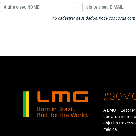
Ao cadastrar seus dados, você concorda co
#SOM
A
LMG
– Laser M
que atua no mer
objetivo trazer s
médica.