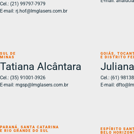
E-mail: analuc
Cel.: (21) 99797-7979
E-mail: rj.hof@lmglasers.com.br
SUL DE
GOIÁS, TOCAN
MINAS
E DISTRITO F
Tatiana Alcântara
Julian
Cel.: (35) 91001-3926
Cel.: (61) 9813
E-mail: mgsp@lmglasers.com.br
E-mail: dfto@l
PARANÁ, SANTA CATARINA
ESPÍRITO SAN
E RIO GRANDE DO SUL
BELO HORIZONT