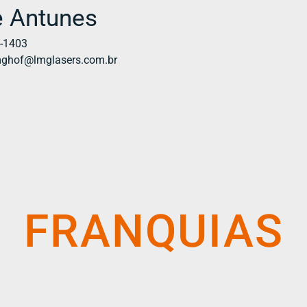
 Antunes
7-1403
mghof@lmglasers.com.br
FRANQUIAS