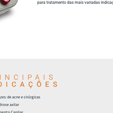
para tratamento das mais variadas indicaç
INCIPAIS
DICAÇÕES
zes: de acne e cirúrgicas
drose axilar
mento Capilar