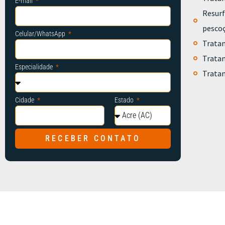
E-mail
Resurf
pesco
Celular/WhatsApp
Tratam
Tratam
Especialidade
Trata
Cidade
Estado
RECEBER CONTATO