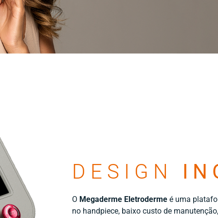
DESIGN
IN
O
Megaderme Eletroderme
é uma platafor
no handpiece, baixo custo de manutenção, 