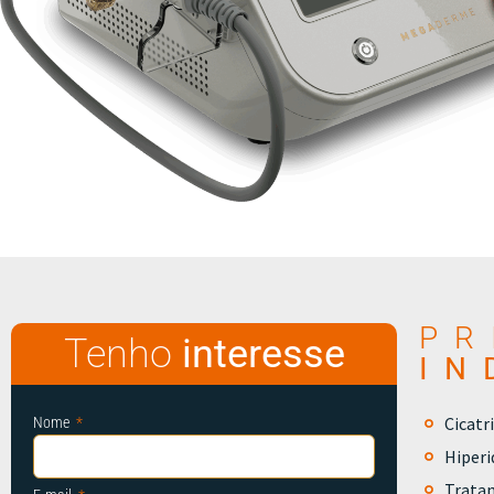
PR
Tenho
interesse
IN
Cicatri
Nome
Hiperi
Trata