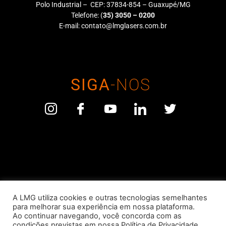
Polo Industrial – CEP: 37834-854 – Guaxupé/MG
Telefone:
(
35) 3050 – 0200
E-mail:
contato@lmglasers.com.br
SIGA
-NOS
LMG Lasers – Fabricação, Comércio, Importação e Exportação Ltda
A LMG utiliza cookies e outras tecnologias semelhantes
| CNPJ: 09.089.140/0001-52
para melhorar sua experiência em nossa plataforma.
Ao continuar navegando, você concorda com as
condições previstas em nossa
Política de Privacidade
.