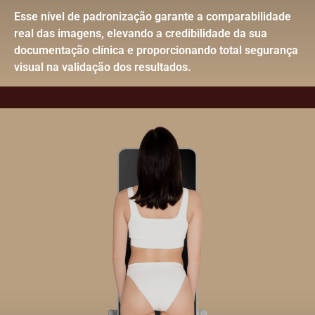
Esse nível de padronização garante a comparabilidade
real das imagens, elevando a credibilidade
da sua
documentação clínica e proporcionando total segurança
visual na validação dos resultad
os
.