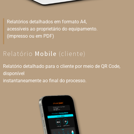
Relatórios detalhados em formato A4,
acessíveis ao proprietário do equipamento.
(impresso ou em PDF)
Relatório
Mobile
(cliente)
Relatório detalhado para o cliente por meio de QR Code,
disponível
instantaneamente ao final do processo.