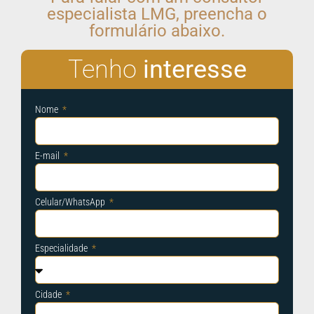
especialista LMG, preencha o
formulário abaixo.
Tenho
interesse
Nome
E-mail
Celular/WhatsApp
Especialidade
Cidade