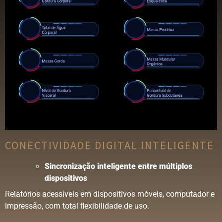
CONECTIVIDADE DIGITAL INTELIGENTE
Sincronização
inteligente
entre
múltiplos
dispositivos
Relatórios acessíveis em dispositivos móveis, computador e
impressão, com total ﬂexibilidade de uso.