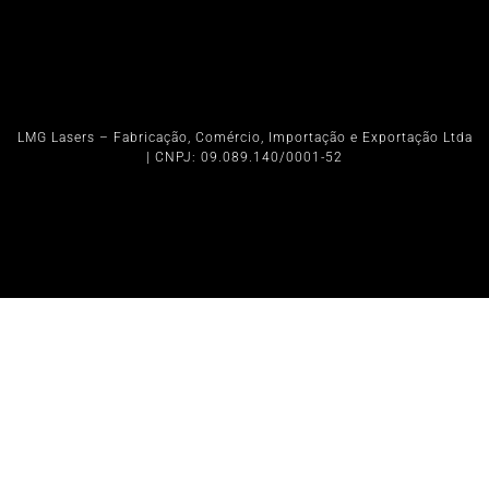
LMG Lasers – Fabricação, Comércio, Importação e Exportação Ltda
| CNPJ: 09.089.140/0001-52