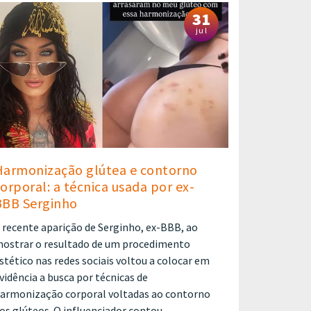
31
jul
Harmonização glútea e contorno
orporal: a técnica usada por ex-
BBB Serginho
 recente aparição de Serginho, ex-BBB, ao
ostrar o resultado de um procedimento
stético nas redes sociais voltou a colocar em
vidência a busca por técnicas de
armonização corporal voltadas ao contorno
os glúteos. O influenciador contou ...