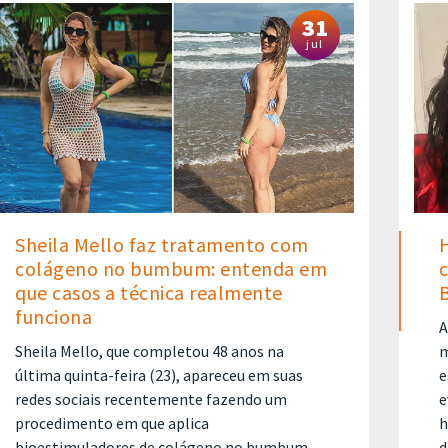
31
jul
Sheila Mello faz tratamento com
colágeno no bumbum: entenda em
c
que casos a técnica realmente
funciona
A
Sheila Mello, que completou 48 anos na
m
última quinta-feira (23), apareceu em suas
e
redes sociais recentemente fazendo um
e
procedimento em que aplica
h
bioestimuladores de colágeno no bumbum.
d