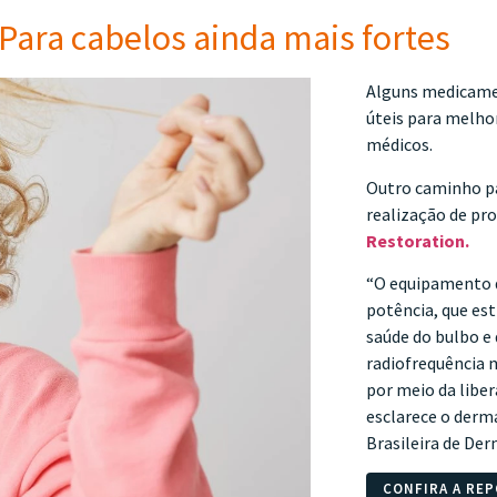
Para cabelos ainda mais fortes
Alguns medicamen
úteis para melho
médicos.
Outro caminho pa
realização de pr
Restoration.
“O equipamento d
potência, que es
saúde do bulbo e 
radiofrequência 
por meio da libe
esclarece o derm
Brasileira de Der
CONFIRA A RE