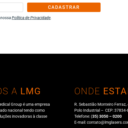
CADASTRAR
m nossa
Política de Privacidade
.
OS A
LMG
ONDE
ESTA
edical Group é uma empresa
R. Sebastião Monteiro Ferraz,
cado nacional tendo como
Polo Industrial – CEP: 3783
oluções inovadoras à classe
Telefone:
(
35) 3050 – 0200
E-mail:
contato@lmglasers.co