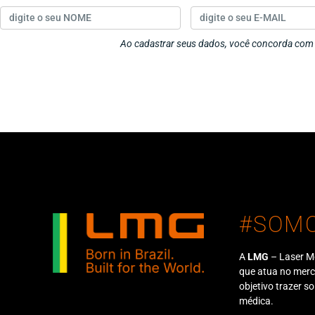
Ao cadastrar seus dados, você concorda co
#SOM
A
LMG
– Laser M
que atua no mer
objetivo trazer s
médica.