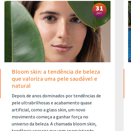
31
jul
Bloom skin: a tendência de beleza
que valoriza uma pele saudável e
natural
Depois de anos dominados por tendências de
pele ultrabrilhosas e acabamento quase
artificial, como a glass skin, um novo
movimento começa a ganhar força no
universo da beleza. A chamada bloom skin,
tendência coreana que vem conquistando