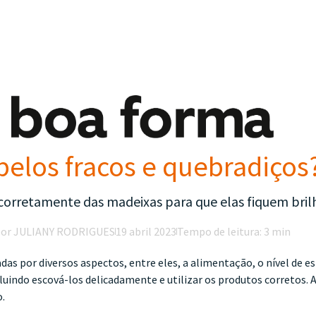
belos fracos e quebradiços
orretamente das madeixas para que elas fiquem bril
por JULIANY RODRIGUES
19 abril 2023
Tempo de leitura: 3 min
das por diversos aspectos, entre eles, a alimentação, o nível de es
uindo escová-los delicadamente e utilizar os produtos corretos. Ap
o.