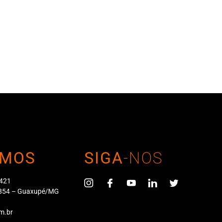
MOS
SIGA
-NOS
 421
4-854 – Guaxupé/MG
m.br