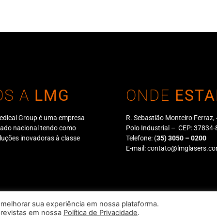
OS A
LMG
ONDE
ESTA
edical Group é uma empresa
R. Sebastião Monteiro Ferraz,
cado nacional tendo como
Polo Industrial – CEP: 3783
oluções inovadoras à classe
Telefone:
(
35) 3050 – 0200
E-mail:
contato@lmglasers.co
 Fabricação, Comércio, Importação e Exportação Ltda | CNPJ: 09.089.
 melhorar sua experiência em nossa plataforma.
previstas em nossa
Política de Privacidade
.