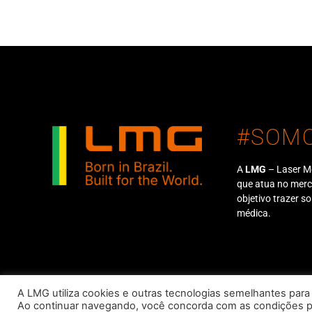
#SOM
A
LMG
– Laser M
que atua no mer
objetivo trazer s
médica.
LMG Lasers –
A LMG utiliza cookies e outras tecnologias semelhantes para
Ao continuar navegando, você concorda com as condições 