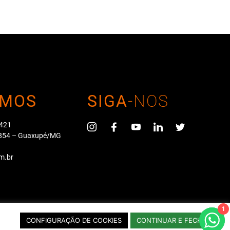
MOS
SIGA
-NOS
 421
4-854 – Guaxupé/MG
m.br
1
140/0001-52
CONFIGURAÇÃO DE COOKIES
CONTINUAR E FECHAR