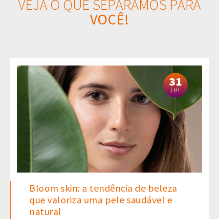
VEJA O QUE SEPARAMOS PARA
VOCÊ!
31
jul
Bloom skin: a tendência de beleza
que valoriza uma pele saudável e
natural