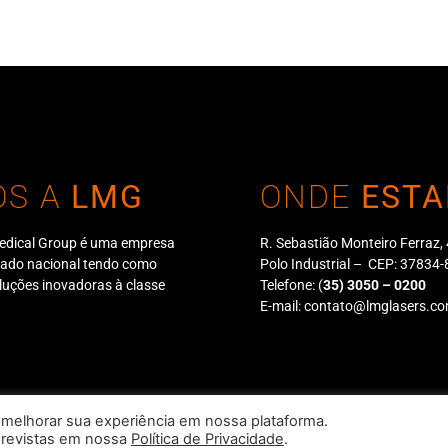
OS A
LMG
ONDE
ESTA
edical Group é uma empresa
R. Sebastião Monteiro Ferraz,
cado nacional tendo como
Polo Industrial – CEP: 3783
oluções inovadoras à classe
Telefone:
(
35) 3050 – 0200
E-mail:
contato@lmglasers.co
 Fabricação, Comércio, Importação e Exportação Ltda | CNPJ: 09.089.
 melhorar sua experiência em nossa plataforma.
previstas em nossa
Política de Privacidade
.