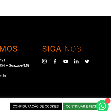
MOS
SIGA
-NOS
 421
4-854 – Guaxupé/MG
m.br
1
140/0001-52
CONFIGURAÇÃO DE COOKIES
CONTINUAR E FECHAR