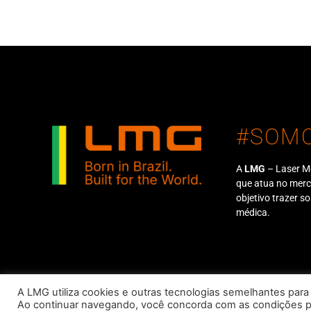
#SOM
A
LMG
– Laser M
que atua no mer
objetivo trazer s
médica.
LMG Lasers –
A LMG utiliza cookies e outras tecnologias semelhantes para
Ao continuar navegando, você concorda com as condições 