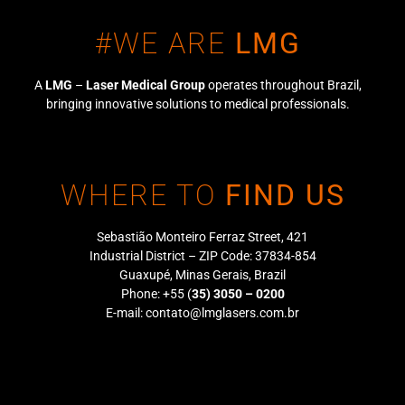
#WE ARE
LMG
A
LMG
–
Laser Medical Group
operates throughout Brazil,
bringing innovative solutions to medical professionals.
WHERE TO
FIND US
Sebastião Monteiro Ferraz Street, 421
Industrial District – ZIP Code: 37834-854
Guaxupé, Minas Gerais, Brazil
Phone: +55 (
35) 3050 – 0200
E-mail:
contato@lmglasers.com.br