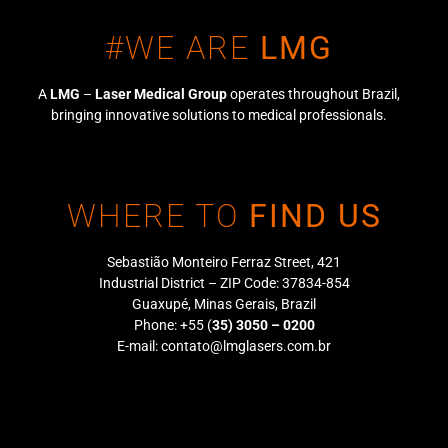
#WE ARE
LMG
A
LMG
–
Laser Medical Group
operates throughout Brazil,
bringing innovative solutions to medical professionals.
WHERE TO
FIND US
Sebastião Monteiro Ferraz Street, 421
Industrial District – ZIP Code: 37834-854
Guaxupé, Minas Gerais, Brazil
Phone: +55 (
35) 3050 – 0200
E-mail:
contato@lmglasers.com.br