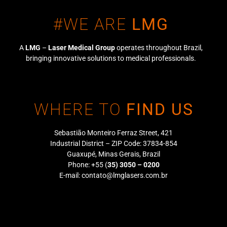
#WE ARE
LMG
A
LMG
–
Laser Medical Group
operates throughout Brazil,
bringing innovative solutions to medical professionals.
WHERE TO
FIND US
Sebastião Monteiro Ferraz Street, 421
Industrial District – ZIP Code: 37834-854
Guaxupé, Minas Gerais, Brazil
Phone: +55 (
35) 3050 – 0200
E-mail:
contato@lmglasers.com.br